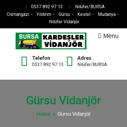
Skip
0537 892 97 13
Nilüfer/BURSA
to
Osmangazi
Yıldırım
Gürsu
Kestel
Mudanya
content
Nilüfer Vidanjör
Menu
Bursa Kardeşler
Vidanjör Kanal Açma
Telefon
Adres
Vidanjör
0537 892 97 13
Nilüfer/BURSA
Gürsu Vidanjör
Home
Gürsu Vidanjör