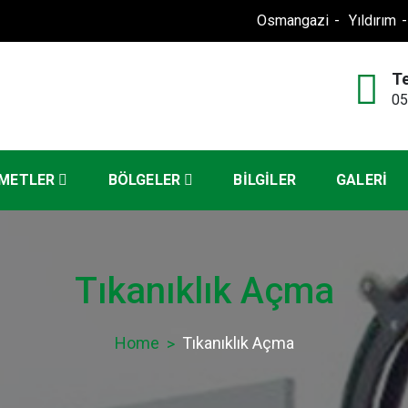
Osmangazi
Yıldırım
T
05
anjör
METLER
BÖLGELER
BILGILER
GALERİ
Tıkanıklık Açma
Home
Tıkanıklık Açma