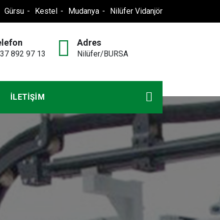
Gürsu
Kestel
Mudanya
Nilüfer Vidanjör
elefon
Adres
37 892 97 13
Nilüfer/BURSA
İLETIŞIM