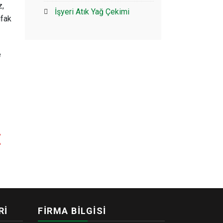
z,
İşyeri Atık Yağ Çekimi
ufak
e
Z
Rİ
FİRMA BİLGİSİ