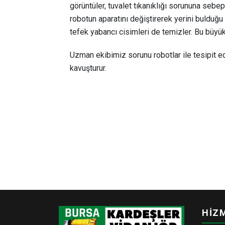
görüntüler, tuvalet tıkanıklığı sorununa seb
robotun aparatını değiştirerek yerini bulduğu
tefek yabancı cisimleri de temizler. Bu büy
Uzman ekibimiz sorunu robotlar ile tesipit e
kavuşturur.
n al
HİZ